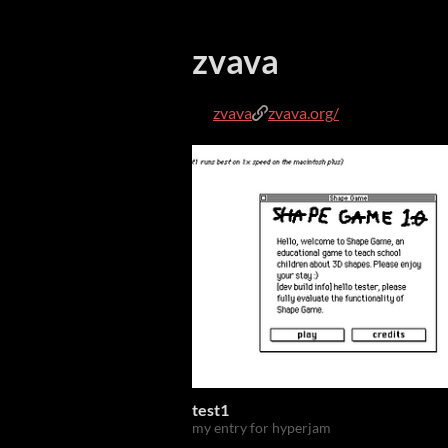
zvava
zvava
zvava.org/
test1
my entry for hyperjam